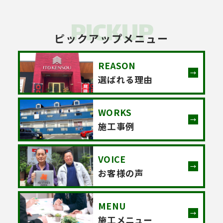
PICKUP
ピックアップメニュー
REASON
選ばれる理由
WORKS
施工事例
VOICE
お客様の声
MENU
施工メニュー